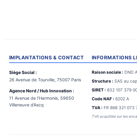
IMPLANTATIONS & CONTACT
INFORMATIONS L
Siège Social :
Raison sociale :
DND A
26 Avenue de Tourville, 75007 Paris
Structure :
SAS au capi
SIRET :
832 107 379 0
Agence Nord / Hub Innovation :
11 Avenue de l’Harmonie, 59650
Code NAF :
6202 A
Villeneuve d’Ascq
TVA :
FR 868 321 073 
TVA acquittée sur les enc