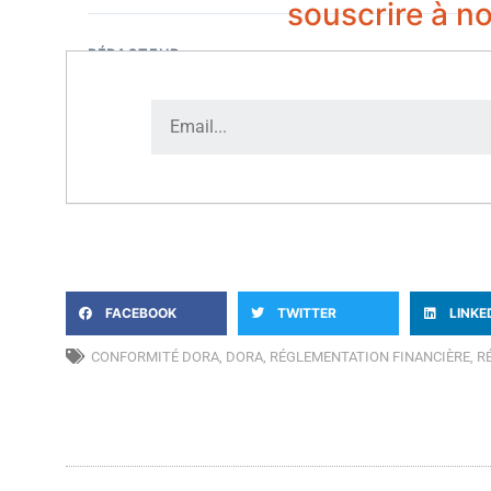
souscrire à no
RÉDACTEUR
C. Gravet
COO, DNDAgency
FACEBOOK
TWITTER
LINKE
CONFORMITÉ DORA
,
DORA
,
RÉGLEMENTATION FINANCIÈRE
,
R