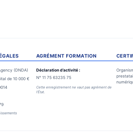
ÉGALES
AGRÉMENT FORMATION
CERTI
gency (DNDA)
Déclaration d’activité :
Organism
prestata
N° 11 75 63235 75
tal de 10 000 €
numériqu
0014
Cette enregistrement ne vaut pas agrément de
l’État.
79
aissements