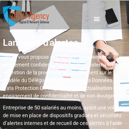
Lanceurs d'alertes
DNDA vous propose une mission sécurisée et
strictement confidentielle de référent externalisé pour
la gestion de la procédure de signalement sur le
modèle du Délégué à la Protection des Données (ou
Data Protection Officer), avec contractualisation d’un
engagement de confidentialité et de non divulgation.
Entreprise de 50 salariés au moins, ayant une volonté
de mise en place de dispositifs gradués et sécurisés
d’alertes internes et de recueil de ces alertes à l’aide