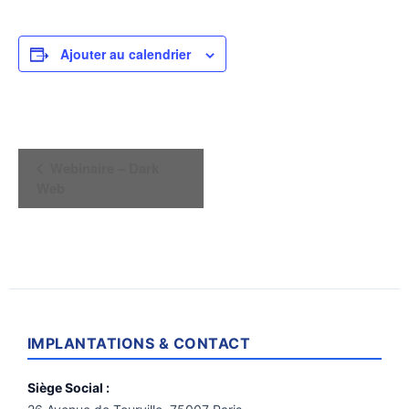
Ajouter au calendrier
Navigation
Webinaire – Dark
Évènement
Web
IMPLANTATIONS & CONTACT
Siège Social :