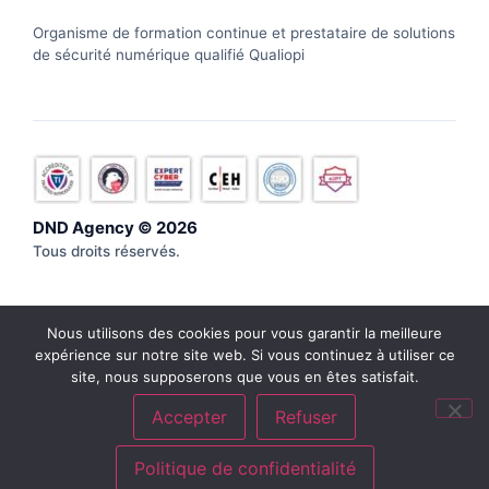
Organisme de formation continue et prestataire de solutions
de sécurité numérique qualifié Qualiopi
DND Agency © 2026
Tous droits réservés.
Nous utilisons des cookies pour vous garantir la meilleure
expérience sur notre site web. Si vous continuez à utiliser ce
site, nous supposerons que vous en êtes satisfait.
DND Agency – Agence de cybersécurité référencée sur
cybermalveillance.gouv.fr
Accepter
Refuser
Politique de confidentialité
Mentions légales
–
Plan du
Politique de confidentialité
site