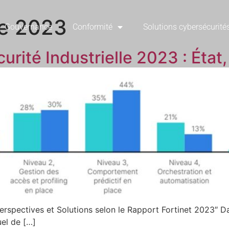
e 2023
Gouvernance
Conformité
Solutions cybersécurité
rité Industrielle 2023 : État,
Perspectives et Solutions selon le Rapport Fortinet 2023″ 
uel de […]