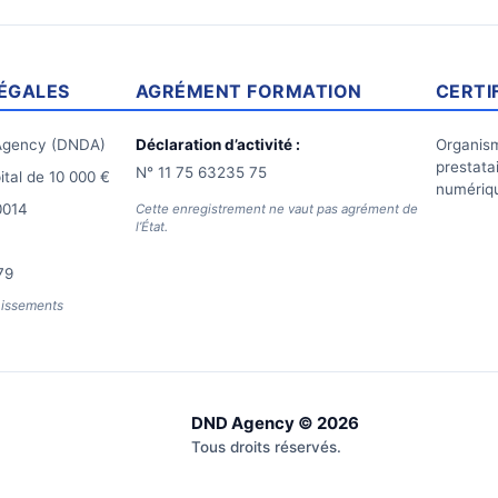
ÉGALES
AGRÉMENT FORMATION
CERTI
gency (DNDA)
Déclaration d’activité :
Organism
prestata
N° 11 75 63235 75
tal de 10 000 €
numériqu
0014
Cette enregistrement ne vaut pas agrément de
l’État.
79
aissements
DND Agency © 2026
Tous droits réservés.