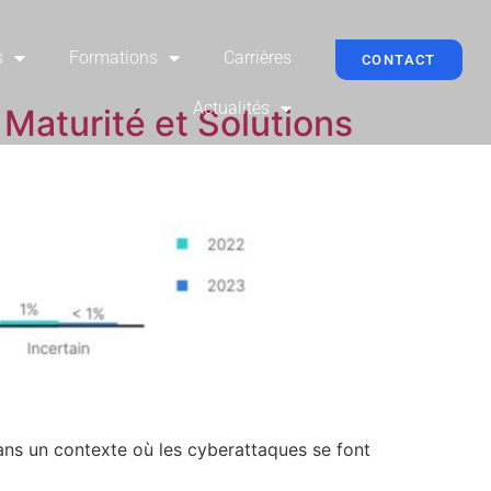
s
Formations
Carrières
CONTACT
Actualités
 Maturité et Solutions
Dans un contexte où les cyberattaques se font